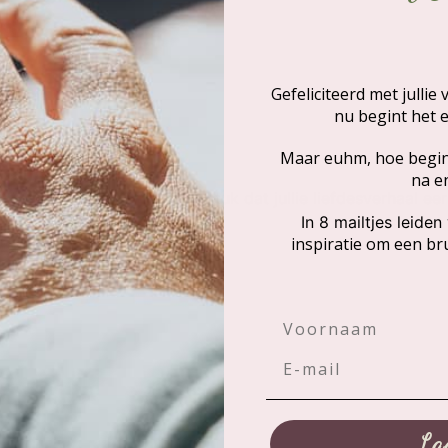
Gefeliciteerd met jullie
verhaal
nu begint het e
Maar euhm, hoe begin j
na en
 maar een betoverend hoofdstuk dat jullie liefdesverhaal ee
In 8 mailtjes leiden
inspiratie om een bru
Voornaam
La