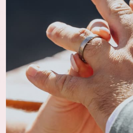
Dagcoördinatie: Zorgeloos genieten van elk moment
Ceremoniespreker: Een persoonlijk en emotioneel geladen 
Ceremoniestyling: Een visuele weergave van jullie liefde
Met La Promessa wordt jullie huwelijk niet alleen een dag,
perfectie samenvloeien in een harmonieuze dans.
La Promessa
Dagcoördinatie
Contact locatie
Aanspreekpunt leveranciers dag zelf
Opstellen draaiboek
Bespreken ceremonie