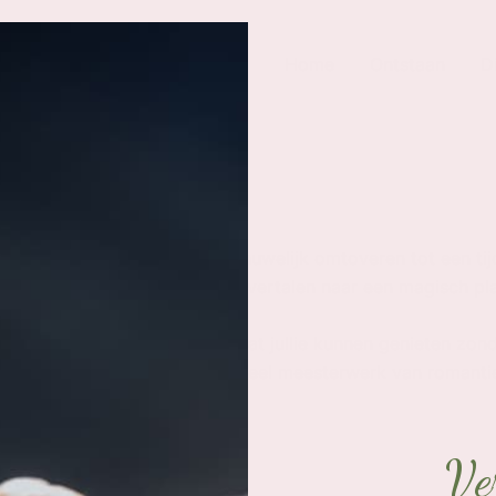
Home
Ontstaan
D
n zoals jullie ze beleven.
La Promessa, waar we jullie huwelijk omtoveren tot een tij
esprek, waar we jullie dromen vertalen naar een magisch pl
oos in elkaar overvloeit, zodat jullie kunnen genieten zond
etting transformeert tot een visueel meesterwerk van romanti
Ver