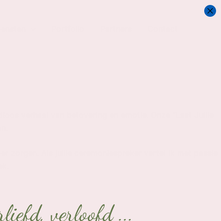
iensten
Portfolio
Partners
Contact
dloos verhaal van betovering en emotie. Onze “Laat Jullie
an.
er zorgen. Als jullie ceremoniespreker vertel ik met passie
ek.
liefd, verloofd ...