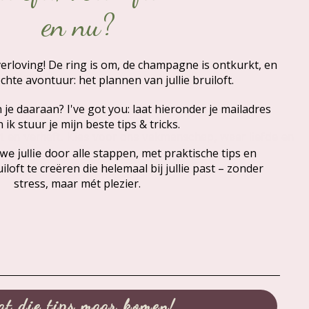
en nu?
 verloving! De ring is om, de champagne is ontkurkt, en
chte avontuur: het plannen van jullie bruiloft.
e daaraan? I've got you: laat hieronder je mailadres
 ik stuur je mijn beste tips & tricks.
rt en verheft. Kies voor ons vakmanschap, waar liefde en
door alle stappen, met praktische tips en
 we jullie
iloft te creëren die helemaal bij jullie past – zonder
stress, maar mét plezier.
at die tips maar komen!