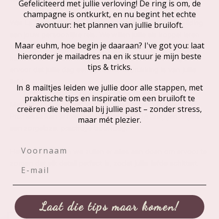
Gefeliciteerd met jullie verloving! De ring is om, de
champagne is ontkurkt, en nu begint het echte
Wat La Promessa echt bijzonder maakt, is onze toewijding
avontuur: het plannen van jullie bruiloft.
aan jouw persoonlijke reis. We willen jullie als koppel leren
Maar euhm, hoe begin je daaraan? I've got you: laat
kennen, zodat we jullie persoonlijkheid en geschiedenis
hieronder je mailadres na en ik stuur je mijn beste
kunnen weven in elk aspect van de bruiloft. We zorgen
tips & tricks.
ervoor dat jullie dag een oprechte uitdrukking is van jullie
liefde.
door alle stappen, met
In 8 mailtjes leiden we jullie
praktische tips en inspiratie om een bruiloft te
Met het “Van A tot Ja” weddingplannerpakket van La
creëren die helemaal bij jullie past – zonder stress,
Promessa kan je met volle vertrouwen “JA” zeggen tegen
maar mét plezier.
een zorgeloze, prachtige trouwdag.
Voornaam
Het is jullie dag, en we zullen er alles aan doen om ervoor te
zorgen dat elk detail perfect is, zodat jullie liefde schittert.
Laat die tips maar komen!