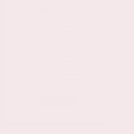
Van A tot JA
Intakegesprek
Retroplanning
Checklist
Draaiboek
Zoeken naar geschikte leveranciers /
locaties
Budgetbeheer
Opbouw event
Aanvraag nodige vergunningen
5 overleg momenten
L'ETS MEET